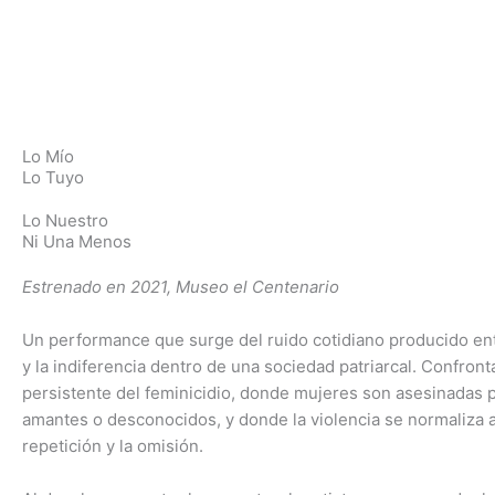
Ir
Fina Ferrara
Performance
al
contenido
Video Arte
Lo Mío
Lo Tuyo
Lo Nuestro
Ni Una Menos
Estrenado en 2021, Museo el Centenario
Un performance que surge del ruido cotidiano producido entr
y la indiferencia dentro de una sociedad patriarcal. Confronta
persistente del feminicidio, donde mujeres son asesinadas p
amantes o desconocidos, y donde la violencia se normaliza a
repetición y la omisión.