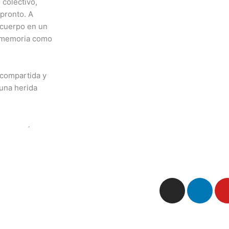
 colectivo,
pronto. A
 cuerpo en un
a memoria como
 compartida y
 una herida
 Medrez
.
I
L
ol
English
Français
n
i
s
n
t
k