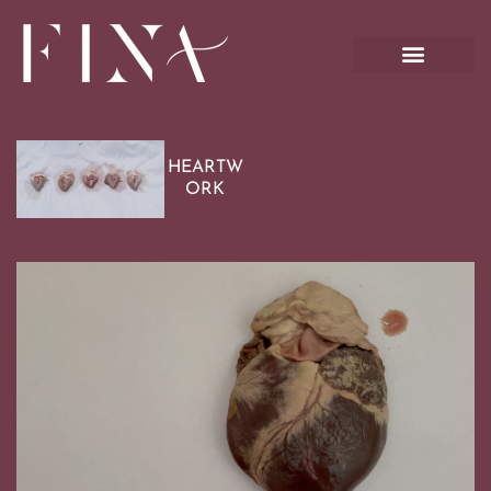
Ir
al
contenido
HEARTW
ORK