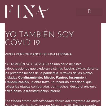
Ir
al
contenido
YO TAMBIÉN SOY
COVID 19
VIDEO PERFORMANCE DE FINA FERRARA
YO TAMBIÉN SOY COVID 19 es una serie de cinco
videocreaciones que exploran distintas facetas vividas durante
los primeros meses de la pandemia. A través de las piezas
tituladas
Confinamiento, Miedo, Pánico, Insomnio
y
Transmutación
, la obra traza un recorrido emocional que
refleja las etapas compartidas por muchos: desde el encierro
físico hasta la transformación interior.
Los videos fueron seleccionados dentro del programa de apoyo
de la Secretaría de Cultura de México, 2020. Posteriormente,