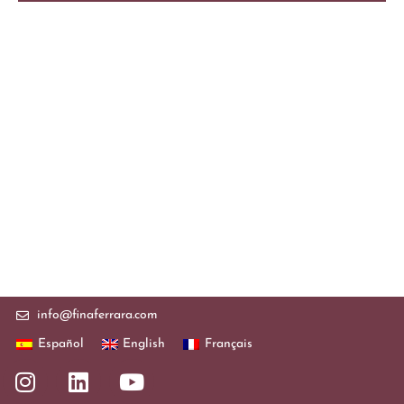
info@finaferrara.com
Español
English
Français
I
L
Y
n
i
o