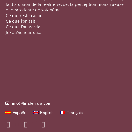
la distorsion de la réalité vécue, la perception monstrueuse
et dégradante de soi-même.
Ce qui reste caché.
Ce que l’on tait.
Ce que l’on garde.
Jusqu’au jour où…
info@finaferrara.com
Español
English
Français
I
L
Y
n
i
o